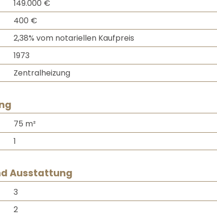
149.000 €
400 €
2,38% vom notariellen Kaufpreis
1973
Zentralheizung
ung
75 m²
1
d Ausstattung
3
0151 23567612
2
0177 7978655