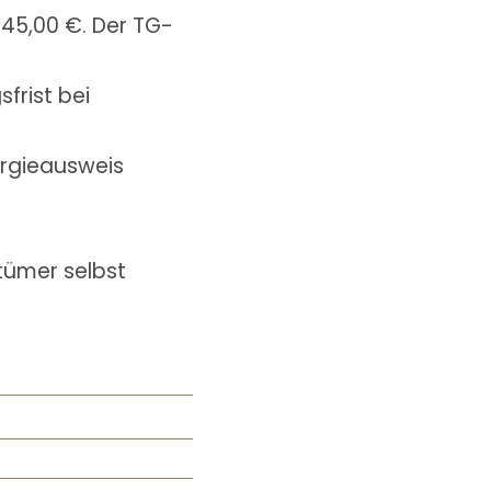
645,00 €. Der TG-
frist bei
ergieausweis
tümer selbst