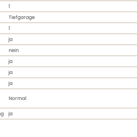
02151 6030610
02151 978655
1
ilona@soer-neumann-immo.de
rainer@soer-neumann-immo.de
Tiefgarage
1
ja
nein
ja
ja
ja
Normal
ng
ja