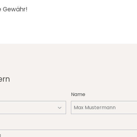
e Gewähr!
ern
Name