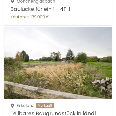
Mönchengladbach
Baulücke für ein 1 - 4FH
Kaufpreis 139.000 €
0177 7978655
0151 23567612
02151 6030610
02151 978655
rainer@soer-neumann-immo.de
ilona@soer-neumann-immo.de
Erkelenz
Verkauft
Teilbares Baugrundstück in ländl.